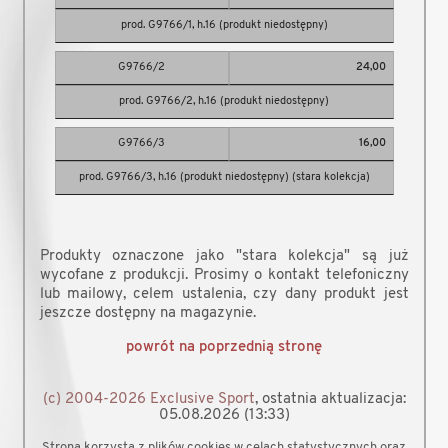
prod. G9766/1, h.16 (produkt niedostępny)
G9766/2
24,00
prod. G9766/2, h.16 (produkt niedostępny)
G9766/3
16,00
prod. G9766/3, h.16 (produkt niedostępny) (stara kolekcja)
Produkty oznaczone jako "stara kolekcja" są już
wycofane z produkcji. Prosimy o kontakt telefoniczny
lub mailowy, celem ustalenia, czy dany produkt jest
jeszcze dostępny na magazynie.
powrót na poprzednią stronę
(c) 2004-2026 Exclusive Sport
, ostatnia aktualizacja:
05.08.2026 (13:33)
Strona korzysta z plików cookies w celach statystycznych oraz