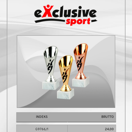
INDEKS
BRUTTO
G9766/1
24,00